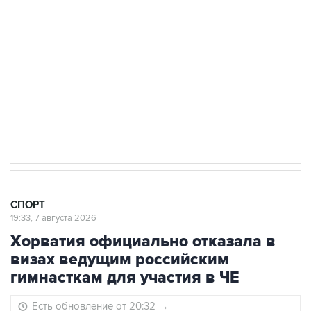
3 июля 10:45
"Рады возвращению величайшего!" В
"Вашингтоне" отреагировали на решение
Овечкина
5 января 14:03
Евгений Кузнецов стал игроком "Салавата
Юлаева"
СПОРТ
19:33, 7 августа 2026
Хорватия официально отказала в
визах ведущим российским
гимнасткам для участия в ЧЕ
Есть обновление от 20:32
→