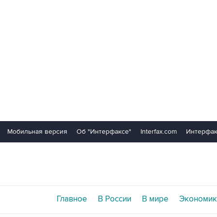
Мобильная версия
Об "Интерфаксе"
Interfax.com
Интерфак
Главное
В России
В мире
Экономик