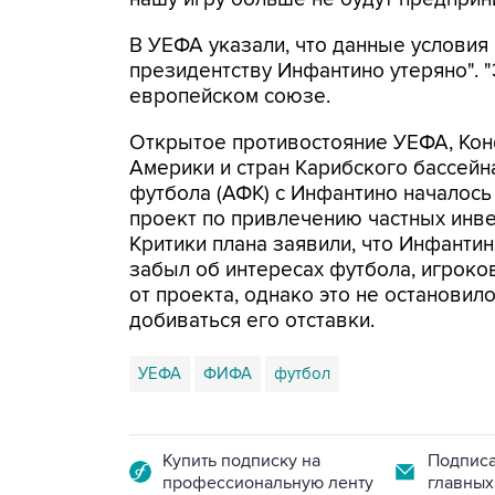
В УЕФА указали, что данные условия
президентству Инфантино утеряно". "Э
европейском союзе.
Открытое противостояние УЕФА, Ко
Америки и стран Карибского бассей
футбола (АФК) с Инфантино началось
проект по привлечению частных инв
Критики плана заявили, что Инфанти
забыл об интересах футбола, игроко
от проекта, однако это не останови
добиваться его отставки.
УЕФА
ФИФА
футбол
Купить подписку на
Подписа
профессиональную ленту
главных