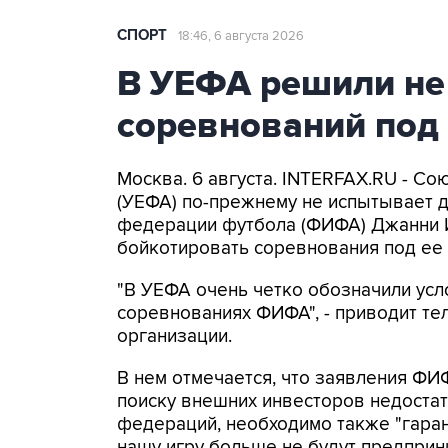
СПОРТ
18:46, 6 августа 2026
В УЕФА решили не
соревнований под
Москва. 6 августа. INTERFAX.RU - С
(УЕФА) по-прежнему не испытывает 
федерации футбола (ФИФА) Джанни 
бойкотировать соревнования под ее 
"В УЕФА очень четко обозначили усл
соревнованиях ФИФА", - приводит т
организации.
В нем отмечается, что заявления ФИ
поиску внешних инвесторов недоста
федераций, необходимо также "гара
нашу игру больше не будут предприни