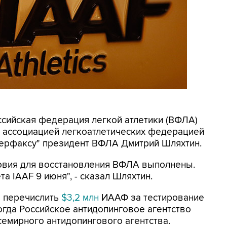
оссийская федерация легкой атлетики (ВФЛА)
 ассоциацией легкоатлетических федерацией
терфаксу" президент ВФЛА Дмитрий Шляхтин.
ловия для восстановления ВФЛА выполнены.
 IAAF 9 июня", - сказал Шляхтин.
а перечислить
$3,2 млн
ИААФ за тестирование
огда Российское антидопинговое агентство
семирного антидопингового агентства.