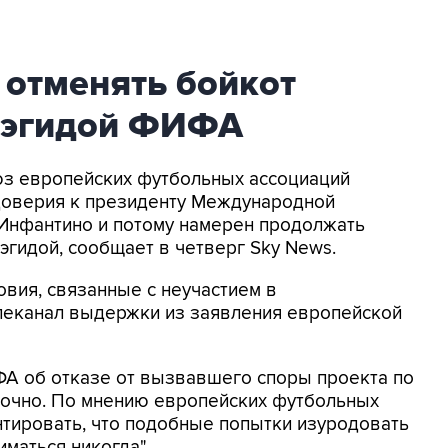
 отменять бойкот
 эгидой ФИФА
оюз европейских футбольных ассоциаций
доверия к президенту Международной
Инфантино и потому намерен продолжать
эгидой, сообщает в четверг Sky News.
овия, связанные с неучастием в
елеканал выдержки из заявления европейской
ФА об отказе от вызвавшего споры проекта по
точно. По мнению европейских футбольных
нтировать, что подобные попытки изуродовать
маться никогда".