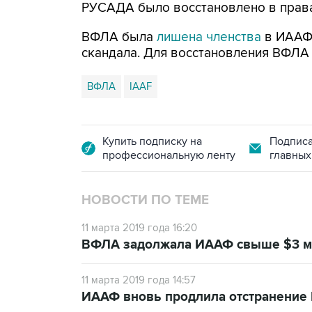
РУСАДА было восстановлено в правах
ВФЛА была
лишена членства
в ИААФ 
скандала. Для восстановления ВФЛА 
ВФЛА
IAAF
Купить подписку на
Подписа
профессиональную ленту
главных
НОВОСТИ ПО ТЕМЕ
11 марта 2019 года 16:20
ВФЛА задолжала ИААФ свыше $3 м
11 марта 2019 года 14:57
ИААФ вновь продлила отстранение