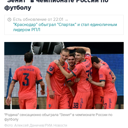
"Зенит" в чемпионате России по
футболу
Есть обновление от 22:01
→
"Краснодар" обыграл "Спартак" и стал единоличным
лидером РПЛ
"Родина" сенсационно обыграла "Зенит" в чемпионате России по
футболу
Фото: Алексей Даничев/РИА Новости