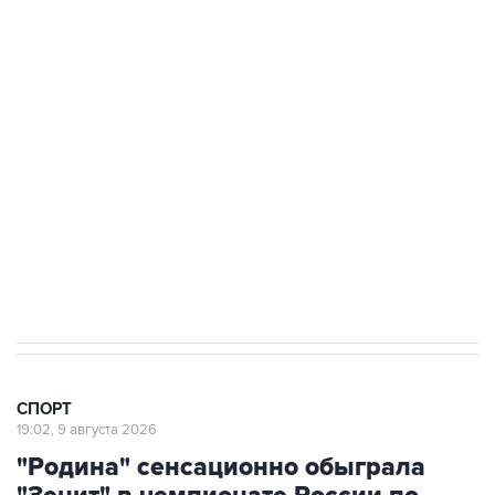
9 августа 19:02
"Родина" сенсационно обыграла "Зенит" в
чемпионате России по футболу
9 августа 16:35
Московское "Динамо" одержало первую
победу в сезоне в РПЛ
8 августа 22:34
ЦСКА и "Ростов" сыграли вничью в матче
РПЛ
СПОРТ
19:02, 9 августа 2026
"Родина" сенсационно обыграла