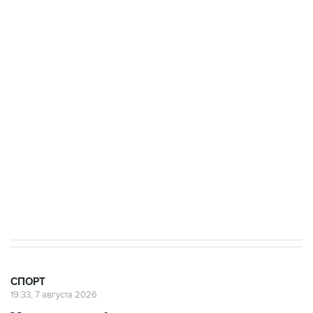
канале
3 июля 10:45
"Рады возвращению величайшего!" В
"Вашингтоне" отреагировали на решение
Овечкина
5 января 14:03
Евгений Кузнецов стал игроком "Салавата
Юлаева"
СПОРТ
19:33, 7 августа 2026