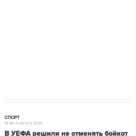
Купить подписку на профессиональную ленту
Подписаться на рассылку главных новостей сайта
Получать оперативные новости в официальном
канале
СПОРТ
18:46, 6 августа 2026
В УЕФА решили не отменять бойкот