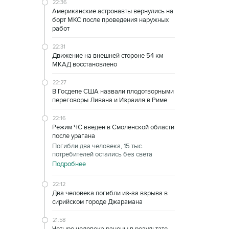
22:36
Американские астронавты вернулись на
борт МКС после проведения наружных
работ
22:31
Движение на внешней стороне 54 км
МКАД восстановлено
22:27
В Госдепе США назвали плодотворными
переговоры Ливана и Израиля в Риме
22:16
Режим ЧС введен в Смоленской области
после урагана
Погибли два человека, 15 тыс.
потребителей остались без света
Подробнее
22:12
Два человека погибли из-за взрыва в
сирийском городе Джарамана
21:58
Четыре человека ранены в результате