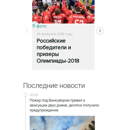
11 фото
13 фото
26 февраля 2018 года
25 февраля 2018
Российские
Церемони
победители и
закрытия
призеры
Олимпиады
Олимпиады-2018
Последние новости
03:52
Пожар под Ванкувером привел к
эвакуации двух домов, десятки получили
предупреждение