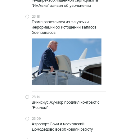
Гендиректор лишенной сертификата
"ИжАвиа" заявил об увольнении
23:18
Трамп разозлился из-за утечки
информации об истощении запасов
боеприпасов
23:14
Винисиус Жуниор продлил контракт с
"Реалом"
23:09
Аэропорт Сочи и московский
Домодедово возобновили работу