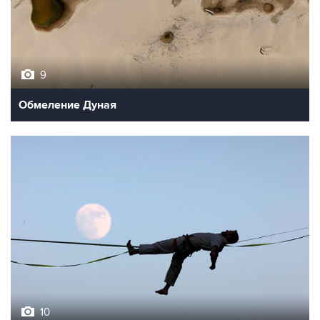
9
Обмеление Дуная
10