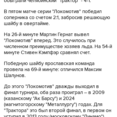
обыграли челябинский "Трактор" - 4-1.
В пятом матче серии "Локомотив" победил
соперника со счетом 2:1, забросив решающую
шайбу в овертайме.
На 26-й минуте Мартин Гернат вывел
"Локомотив" вперед. Это случилось при
численном преимуществе хозяев льда. На 54-й
минуте Стивен Кэмпфэр сравнял счет.
Победную шайбу ярославская команда
провела на 69-й минуте: отличился Максим
Шалунов.
До этого "Локомотив" дважды выходил в
финал турнира, оба раза проиграл – в 2009
(казанскому "Ак Барсу") и 2024
(магнитогорскому "Металлургу") годах. Для
"Трактора" это был второй финал, в первом он
уступил в 2013 году (московскому "Динамо").