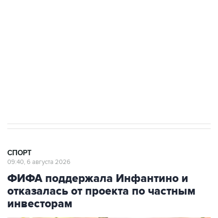
Купить подписку на профессиональную ленту
Подписаться на рассылку главных новостей сайта
Получать оперативные новости в официальном
канале
СПОРТ
09:40, 6 августа 2026
ФИФА поддержала Инфантино и
отказалась от проекта по частным
инвесторам