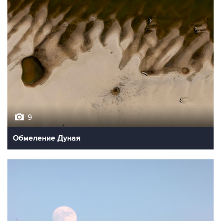
9
Обмеление Дуная