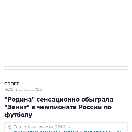
9 августа 16:35
Московское "Динамо" одержало первую
победу в сезоне в РПЛ
8 августа 22:34
ЦСКА и "Ростов" сыграли вничью в матче
РПЛ
СПОРТ
19:02, 9 августа 2026
"Родина" сенсационно обыграла
"Зенит" в чемпионате России по
футболу
Есть обновление от 22:01
→