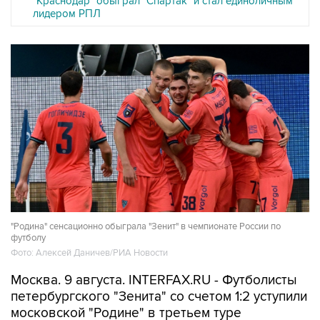
"Краснодар" обыграл "Спартак" и стал единоличным
лидером РПЛ
"Родина" сенсационно обыграла "Зенит" в чемпионате России по
футболу
Фото: Алексей Даничев/РИА Новости
Москва. 9 августа. INTERFAX.RU - Футболисты
петербургского "Зенита" со счетом 1:2 уступили
московской "Родине" в третьем туре