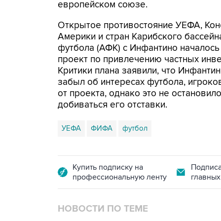
европейском союзе.
Открытое противостояние УЕФА, Ко
Америки и стран Карибского бассей
футбола (АФК) с Инфантино началось
проект по привлечению частных инв
Критики плана заявили, что Инфанти
забыл об интересах футбола, игроко
от проекта, однако это не останови
добиваться его отставки.
УЕФА
ФИФА
футбол
Купить подписку на
Подписа
профессиональную ленту
главных
НОВОСТИ ПО ТЕМЕ