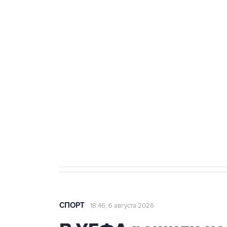
Купить подписку на
Подписа
профессиональную ленту
главных
СПОРТ
18:46, 6 августа 2026