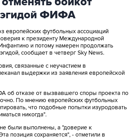
 отменять бойкот
 эгидой ФИФА
оюз европейских футбольных ассоциаций
доверия к президенту Международной
Инфантино и потому намерен продолжать
эгидой, сообщает в четверг Sky News.
овия, связанные с неучастием в
елеканал выдержки из заявления европейской
ФА об отказе от вызвавшего споры проекта по
точно. По мнению европейских футбольных
нтировать, что подобные попытки изуродовать
маться никогда".
 не были выполнены, а "доверие к
та позиция сохраняется", - отметили в