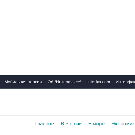
Мобильная версия
Об "Интерфаксе"
Interfax.com
Интерфак
Главное
В России
В мире
Экономик