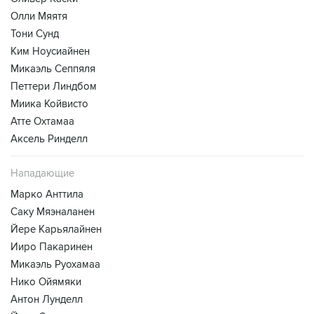
Олли Мяятя
Тони Сунд
Ким Ноусиайнен
Микаэль Сеппяля
Петтери Линдбом
Миика Койвисто
Атте Охтамаа
Аксель Ринделл
Нападающие
Марко Анттила
Саку Мяэналанен
Йере Карьялайнен
Ииро Пакаринен
Микаэль Руохамаа
Нико Ойямяки
Антон Лунделл