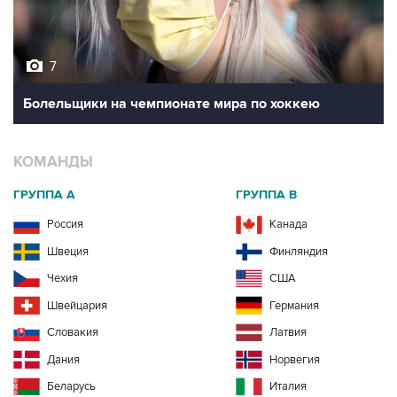
7
Болельщики на чемпионате мира по хоккею
КОМАНДЫ
ГРУППА A
ГРУППА B
Россия
Канада
Швеция
Финляндия
Чехия
США
Швейцария
Германия
Словакия
Латвия
Дания
Норвегия
Беларусь
Италия