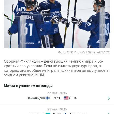
Фото: CTK Photo/Vit Simanek/ТАСС
Сборная Финляндии – действующий чемпион мира и 65-
кратный его участник. Если не считать двух турниров, в
которых она вообще не играла, финны всегда выступают в
элитном дивизионе ЧМ.
Матчи с участием команды
22 мая
16:15
Финляндия
2 : 1
США
23 мая
16:15