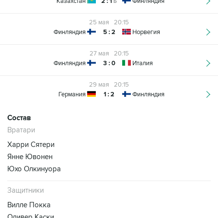
Казахстан
2 : 1
Финляндия
Б
25 мая
20:15
Финляндия
5 : 2
Норвегия
27 мая
20:15
Финляндия
3 : 0
Италия
29 мая
20:15
Германия
1 : 2
Финляндия
Состав
Вратари
Харри Сятери
Янне Ювонен
Юхо Олкинуора
Защитники
Вилле Покка
Оливер Каски