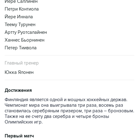
Йере Саллинен
Петри Контиола
Йере Иннала
Теему Турунен
Артту Руотсалайнен
Ханнес Бьорнинен
Петер Тиивола
Главный тренер
Юкка Ялонен
Достижения
Финляндия является одной и мощных хоккейных держав.
Чемпионат мира она выигрывала три раза, восемь раз
становилась серебряным призером, три раза – бронзовым.
Также на ее счету два серебра и четыре бронзы
Олимпийских игр.
Первый матч