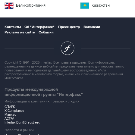
Великобритания
Казахстан
Контакты
Об "Интерфаксе"
Пресс-центр
Вакансии
Реклама на сайте
События
Copyright © 1991—2026 Interfax. Все права защищены. Вся информация,
размещенная на данном веб-сайте, предназначена только для персонального
пользования и не подлежит дальнейшему воспроизведению и/или
распространению в какой-либо форме, иначе как с письменного разрешения
Интерфакса.
Продукты международной
информационной группы "Интерфакс"
Информация о компаниях, товарах и людях
СПАРК
X-Compliance
Маркер
АСТРА
Interfax Dun&Bradstreet
Новости и рынки