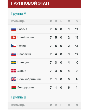
ГРУППОВОЙ ЭТАП
Группа A
КОМАНДА
И
В
Н
П
О
Россия
7
6
0
1
17
Швейцария
7
5
0
2
15
Чехия
7
5
0
2
13
Словакия
7
4
0
3
12
Швеция
7
3
0
4
10
Дания
7
3
0
4
9
Великобритания
7
1
0
6
4
Белоруссия
7
1
0
6
4
Группа B
КОМАНДА
И
В
Н
П
О