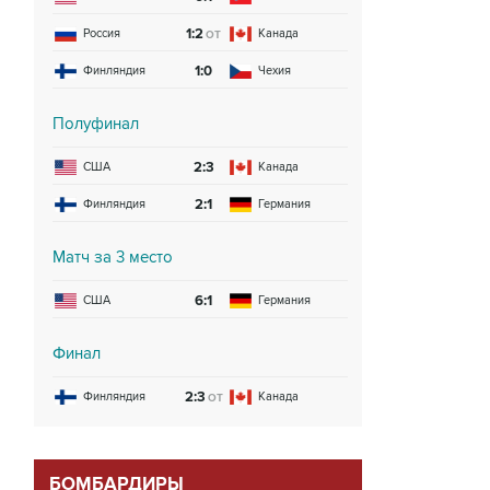
1:2
Россия
Канада
ОТ
1:0
Финляндия
Чехия
Полуфинал
2:3
США
Канада
2:1
Финляндия
Германия
Матч за 3 место
6:1
США
Германия
Финал
2:3
Финляндия
Канада
ОТ
БОМБАРДИРЫ