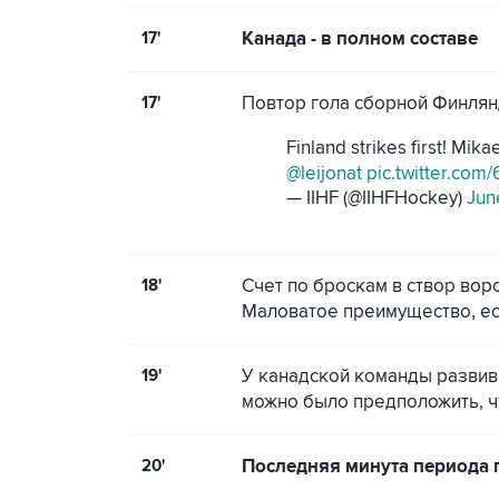
17'
Канада - в полном составе
17'
Повтор гола сборной Финля
Finland strikes first! Mik
@leijonat
pic.twitter.com
— IIHF (@IIHFHockey)
Jun
18'
Счет по броскам в створ воро
Маловатое преимущество, есл
19'
У канадской команды развив
можно было предположить, чт
20'
Последняя минута периода