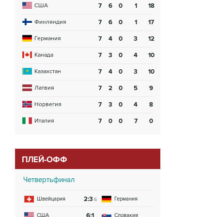
США
7
6
0
1
18
Финляндия
7
6
0
1
17
Германия
7
4
0
3
12
Канада
7
3
0
4
10
Казахстан
7
4
0
3
10
Латвия
7
2
0
5
9
Норвегия
7
3
0
4
8
Италия
7
0
0
7
0
ПЛЕЙ-ОФФ
Четвертьфинал
2:3
Швейцария
Германия
Б
6:1
США
Словакия