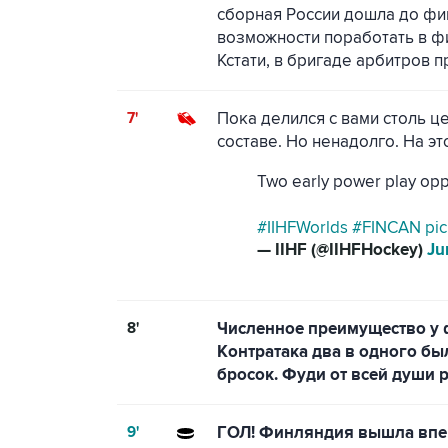
сборная России дошла до фин
возможности поработать в фи
Кстати, в бригаде арбитров п
7'
Пока делился с вами столь ц
составе. Но ненадолго. На эт
Two early power play oppo
#IIHFWorlds
#FINCAN
pi
— IIHF (@IIHFHockey)
Ju
8'
Численное преимущество у ф
Контратака два в одного бы
бросок. Фуди от всей души 
9'
ГОЛ! Финляндия вышла впер