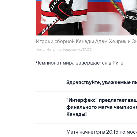
Игроки сборной Канады Адам Хенрик и Э
Фото: Наталия Федосенко/ТАСС
Чемпионат мира завершается в Риге
Здравствуйте, уважаемые л
"Интерфакс" предлагает ва
финального матча чемпион
Канады!
Матч начнется в 20:15 по мо