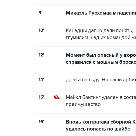
9'
Микаэль Руохомаа в падени
10'
Канадцы давно дали понять, ч
глумились над их командой м
12'
Момент был опасный у воро
справился с мощным броско
14'
Драка на льду. Но наши арби
15'
Майкл Бантинг удален в сост
преимущество
16'
Вновь контратака сборной Ка
удалось попасть по шайбе