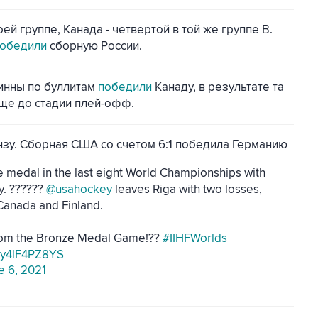
ей группе, Канада - четвертой в той же группе В.
обедили
сборную России.
финны по буллитам
победили
Канаду, в результате та
еще до стадии плей-офф.
нзу. Сборная США со счетом 6:1 победила Германию
e medal in the last eight World Championships with
y. ??????
@usahockey
leaves Riga with two losses,
 Canada and Finland.
from the Bronze Medal Game!??
#IIHFWorlds
m/y4lF4PZ8YS
e 6, 2021