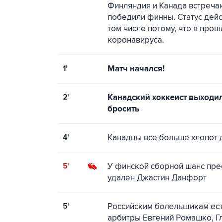
Финляндия и Канада встречаю
победили финны. Статус дей
том числе потому, что в про
коронавируса.
1'
Матч начался!
2'
Канадский хоккеист выходил
бросить
4'
Канадцы все больше хлопот
5'
У финской сборной шанс прео
удален Джастин Данфорт
5'
Российским болельщикам есть
арбитры Евгений Ромашко, Гл