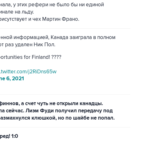
ала, у этих рефери не было бы ни единой
нале на льду.
рисутствует и чех Мартин Франо.
енной информацией, Канада заиграла в полном
от раз удален Ник Пол.
rtunities for Finland! ????
c.twitter.com/j2RiDns65w
ne 6, 2021
иннов, а счет чуть не открыли канадцы.
ла сейчас. Лиэм Фуди получил передачу под
размахнулся клюшкой, но по шайбе не попал.
ед! 1:0