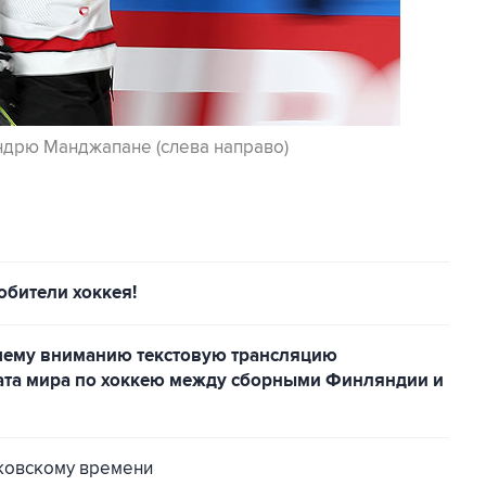
ндрю Манджапане (слева направо)
юбители хоккея!
шему вниманию текстовую трансляцию
ата мира по хоккею между сборными Финляндии и
сковскому времени