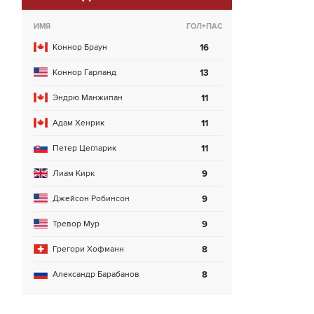
ИМЯ
ГОЛ+ПАС
Коннор Браун
16
Коннор Гарланд
13
Эндрю Манжипан
11
Адам Хенрик
11
Петер Цегларик
11
Лиам Кирк
9
Джейсон Робинсон
9
Тревор Мур
9
Грегори Хофманн
8
Александр Барабанов
8