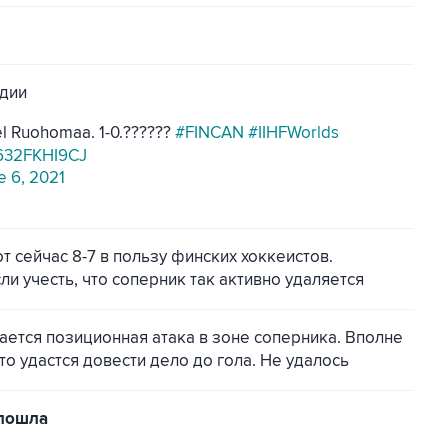
ндии
ael Ruohomaa. 1-0.??????
#FINCAN
#IIHFWorlds
/632FKHI9CJ
e 6, 2021
т сейчас 8-7 в пользу финских хоккеистов.
и учесть, что соперник так активно удаляется
ается позиционная атака в зоне соперника. Вполне
о удастся довести дело до гола. Не удалось
 пошла