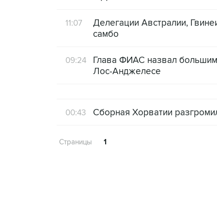
Делегации Австралии, Гвине
11:07
самбо
Глава ФИАС назвал большим
09:24
Лос-Анджелесе
Сборная Хорватии разгромил
00:43
Страницы
1