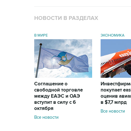
НОВОСТИ В РАЗДЕЛАХ
В МИРЕ
ЭКОНОМИКА
Соглашение о
Инвестфирма
свободной торговле
покупает eas
между ЕАЭС и ОАЭ
оценив ави
вступит в силу с 6
в $7,7 млрд
октября
Все новости
Все новости