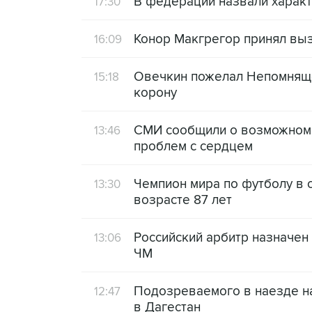
В федерации назвали характ
17:30
Конор Макгрегор принял вы
16:09
Овечкин пожелал Непомняще
15:18
корону
СМИ сообщили о возможном 
13:46
проблем с сердцем
Чемпион мира по футболу в 
13:30
возрасте 87 лет
Российский арбитр назначен 
13:06
ЧМ
Подозреваемого в наезде н
12:47
в Дагестан