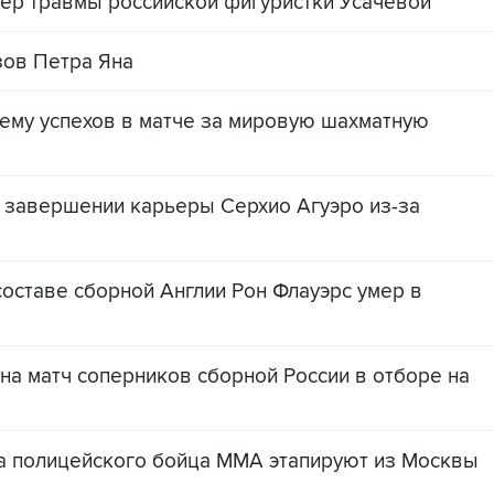
ер травмы российской фигуристки Усачевой
зов Петра Яна
му успехов в матче за мировую шахматную
завершении карьеры Серхио Агуэро из-за
составе сборной Англии Рон Флауэрс умер в
на матч соперников сборной России в отборе на
а полицейского бойца ММА этапируют из Москвы