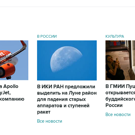
В РОССИИ
КУЛЬТУРА
 Apollo
В ГМИИ Пу
В ИКИ РАН предложили
yJet,
открываетс
выделить на Луне район
акомпанию
буддийского
для падения старых
России
аппаратов и ступеней
ракет
Все новости
Все новости