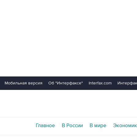
Мобильная версия
Об "Интерфаксе"
Interfax.com
Интерфак
Главное
В России
В мире
Экономик