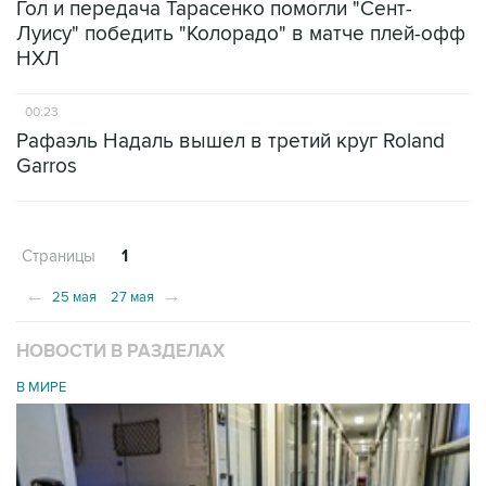
Гол и передача Тарасенко помогли "Сент-
Луису" победить "Колорадо" в матче плей-офф
НХЛ
00:23
Рафаэль Надаль вышел в третий круг Roland
Garros
Страницы
1
←
→
25 мая
27 мая
НОВОСТИ В РАЗДЕЛАХ
В МИРЕ