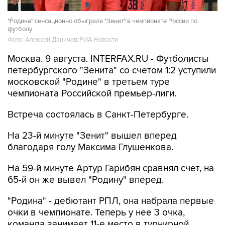
"Родина" сенсационно обыграла "Зенит" в чемпионате России по
футболу
Фото: Алексей Даничев/РИА Новости
Москва. 9 августа. INTERFAX.RU - Футболисты
петербургского "Зенита" со счетом 1:2 уступили
московской "Родине" в третьем туре
чемпионата Российской премьер-лиги.
Встреча состоялась в Санкт-Петербурге.
На 23-й минуте "Зенит" вышел вперед
благодаря голу Максима Глушенкова.
На 59-й минуте Артур Гарибян сравнял счет, на
65-й он же вывел "Родину" вперед.
"Родина" - дебютант РПЛ, она набрала первые
очки в чемпионате. Теперь у нее 3 очка,
команда занимает 11-е место в турнирной