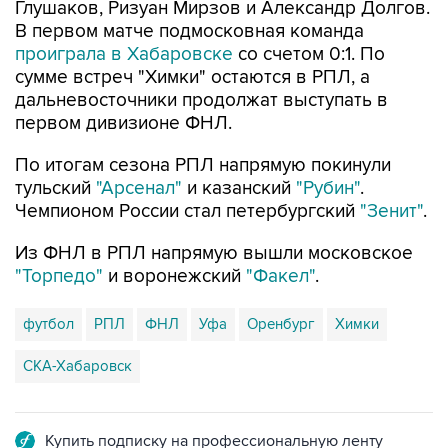
Глушаков, Ризуан Мирзов и Александр Долгов.
В первом матче подмосковная команда
проиграла в Хабаровске
со счетом 0:1. По
сумме встреч "Химки" остаются в РПЛ, а
дальневосточники продолжат выступать в
первом дивизионе ФНЛ.
По итогам сезона РПЛ напрямую покинули
тульский
"Арсенал"
и казанский
"Рубин"
.
Чемпионом России стал петербургский
"Зенит"
.
Из ФНЛ в РПЛ напрямую вышли московское
"Торпедо"
и воронежский
"Факел"
.
футбол
РПЛ
ФНЛ
Уфа
Оренбург
Химки
СКА-Хабаровск
Купить подписку на профессиональную ленту