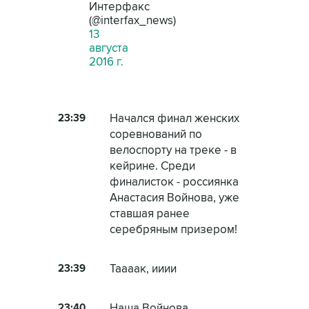
Интерфакс
(@interfax_news)
13
августа
2016 г.
23:39
Начался финал женских
соревнований по
велоспорту на треке - в
кейрине. Среди
финалисток - россиянка
Анастасия Войнова, уже
ставшая ранее
серебряным призером!
23:39
Таааак, ииии
23:40
Наша Войнова