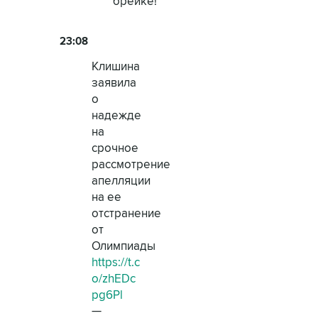
брейке!
23:08
Клишина
заявила
о
надежде
на
срочное
рассмотрение
апелляции
на ее
отстранение
от
Олимпиады
https://t.c
o/zhEDc
pg6Pl
—