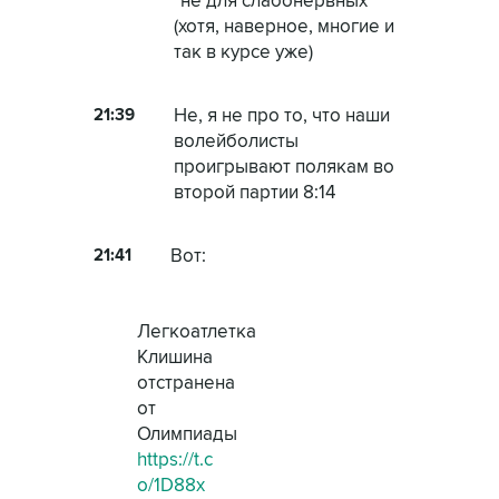
"не для слабонервных"
(хотя, наверное, многие и
так в курсе уже)
21:39
Не, я не про то, что наши
волейболисты
проигрывают полякам во
второй партии 8:14
21:41
Вот:
Легкоатлетка
Клишина
отстранена
от
Олимпиады
https://t.c
o/1D88x