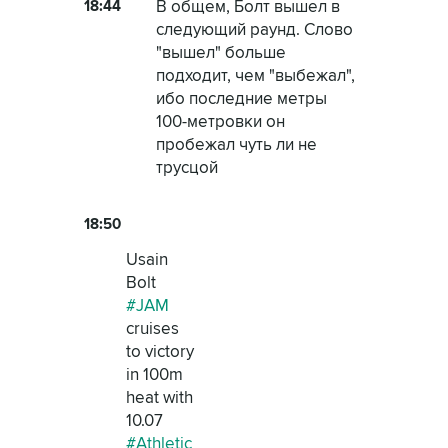
18:44
В общем, Болт вышел в
следующий раунд. Слово
"вышел" больше
подходит, чем "выбежал",
ибо последние метры
100-метровки он
пробежал чуть ли не
трусцой
18:50
Usain
Bolt
#JAM
cruises
to victory
in 100m
heat with
10.07
#Athletic