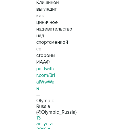
Клишиной
выглядит,
как
циничное
издевательство
над
спортсменкой
со
стороны
ИААФ
pic.twitte
r.com/3rI
alWwWa
R
—
Olympic
Russia
(@Olympic_Russia)
13
августа