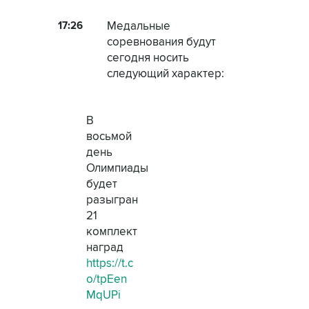
17:26
Медальные
соревнования будут
сегодня носить
следующий характер:
В
восьмой
день
Олимпиады
будет
разыгран
21
комплект
наград
https://t.c
o/tpEen
MqUPi