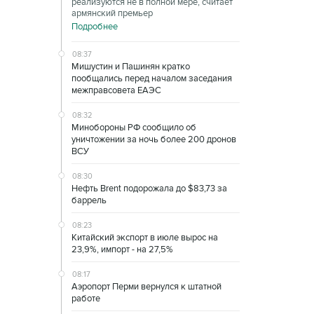
реализуются не в полной мере, считает
армянский премьер
Подробнее
08:37
Мишустин и Пашинян кратко
пообщались перед началом заседания
межправсовета ЕАЭС
08:32
Минобороны РФ сообщило об
уничтожении за ночь более 200 дронов
ВСУ
08:30
Нефть Brent подорожала до $83,73 за
баррель
08:23
Китайский экспорт в июле вырос на
23,9%, импорт - на 27,5%
08:17
Аэропорт Перми вернулся к штатной
работе