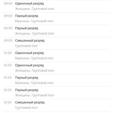
04:00
Одиночный разряд
Женщины.
Групповой этап
04:00
Парный разряд
Мужчины.
Групповой этап
04:00
Парный разряд
Женщины.
Групповой этап
04:00
Смешанный разряд
Групповой этап
12:00
Одиночный разряд
Мужчины.
Групповой этап
12:00
Одиночный разряд
Женщины.
Групповой этап
12:00
Парный разряд
Мужчины.
Групповой этап
12:00
Парный разряд
Женщины.
Групповой этап
12:00
Смешанный разряд
Групповой этап