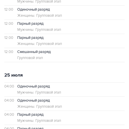
Мужчины.
Групповой этап
12:00
Одиночный разряд
Женщины.
Групповой этап
12:00
Парный разряд
Мужчины.
Групповой этап
12:00
Парный разряд
Женщины.
Групповой этап
12:00
Смешанный разряд
Групповой этап
25 июля
04:00
Одиночный разряд
Мужчины.
Групповой этап
04:00
Одиночный разряд
Женщины.
Групповой этап
04:00
Парный разряд
Мужчины.
Групповой этап
04:00
Парный разряд