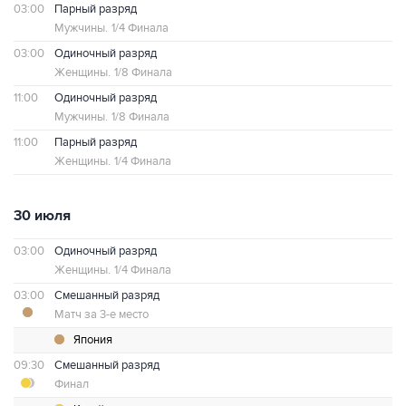
03:00
Парный разряд
Мужчины.
1/4 Финала
03:00
Одиночный разряд
Женщины.
1/8 Финала
11:00
Одиночный разряд
Мужчины.
1/8 Финала
11:00
Парный разряд
Женщины.
1/4 Финала
30 июля
03:00
Одиночный разряд
Женщины.
1/4 Финала
03:00
Смешанный разряд
Матч за 3-е место
Япония
09:30
Смешанный разряд
Финал