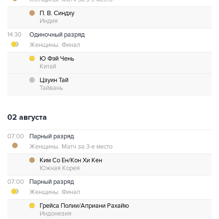
П. В. Синдху
Индия
14:30
Одиночный разряд
Женщины.
Финал
Ю Фэй Чень
Китай
Цзуин Тай
Тайвань
02 августа
07:00
Парный разряд
Женщины.
Матч за 3-е место
Ким Со Ен/Кон Хи Кен
Южная Корея
07:00
Парный разряд
Женщины.
Финал
Грейса Полии/Априани Рахайю
Индонезия