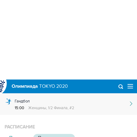
Олимпиада
TOKYO 2020
Гандбол
15:00
Женщины, 1/2 Финала, #2
РАСПИСАНИЕ