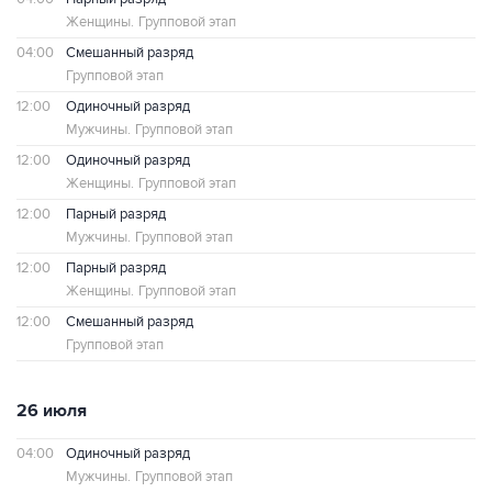
Женщины.
Групповой этап
04:00
Смешанный разряд
Групповой этап
12:00
Одиночный разряд
Мужчины.
Групповой этап
12:00
Одиночный разряд
Женщины.
Групповой этап
12:00
Парный разряд
Мужчины.
Групповой этап
12:00
Парный разряд
Женщины.
Групповой этап
12:00
Смешанный разряд
Групповой этап
26 июля
04:00
Одиночный разряд
Мужчины.
Групповой этап