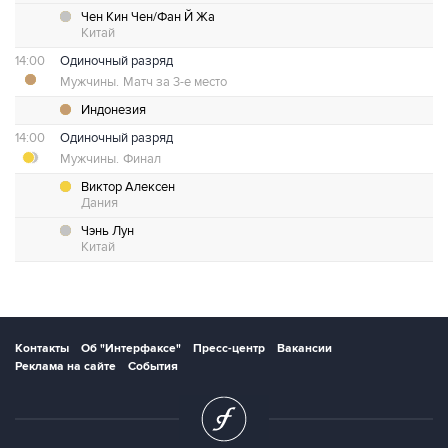
Чен Кин Чен/Фан Й Жа
Китай
14:00
Одиночный разряд
Мужчины.
Матч за 3-е место
Индонезия
14:00
Одиночный разряд
Мужчины.
Финал
Виктор Алексен
Дания
Чэнь Лун
Китай
Контакты
Об "Интерфаксе"
Пресс-центр
Вакансии
Реклама на сайте
События