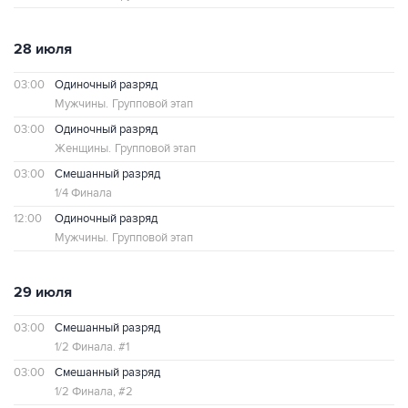
28 июля
03:00
Одиночный разряд
Мужчины.
Групповой этап
03:00
Одиночный разряд
Женщины.
Групповой этап
03:00
Смешанный разряд
1/4 Финала
12:00
Одиночный разряд
Мужчины.
Групповой этап
29 июля
03:00
Смешанный разряд
1/2 Финала. #1
03:00
Смешанный разряд
1/2 Финала, #2