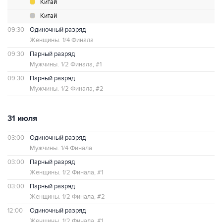
Китай
Китай
09:30
Одиночный разряд
Женщины.
1/4 Финала
09:30
Парный разряд
Мужчины.
1/2 Финала, #1
09:30
Парный разряд
Мужчины.
1/2 Финала, #2
31 июля
03:00
Одиночный разряд
Мужчины.
1/4 Финала
03:00
Парный разряд
Женщины.
1/2 Финала, #1
03:00
Парный разряд
Женщины.
1/2 Финала, #2
12:00
Одиночный разряд
Женщины.
1/2 Финала, #1