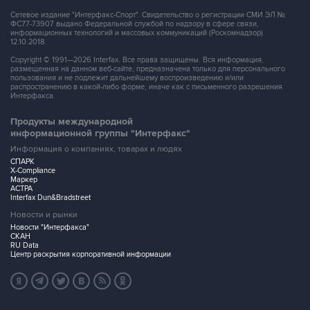
Сетевое издание "Интерфакс-Спорт". Свидетельство о регистрации СМИ ЭЛ №
ФС77-73907 выдано Федеральной службой по надзору в сфере связи,
информационных технологий и массовых коммуникаций (Роскомнадзор)
12.10.2018.
Copyright © 1991—2026 Interfax. Все права защищены. Вся информация,
размещенная на данном веб-сайте, предназначена только для персонального
пользования и не подлежит дальнейшему воспроизведению и/или
распространению в какой-либо форме, иначе как с письменного разрешения
Интерфакса.
Продукты международной
информационной группы "Интерфакс"
Информация о компаниях, товарах и людях
СПАРК
X-Compliance
Маркер
АСТРА
Interfax Dun&Bradstreet
Новости и рынки
Новости "Интерфакса"
СКАН
RU Data
Центр раскрытия корпоративной информации