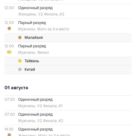
12:00
Одиночный разряд
Женщины.
1/2 Финала, #2
12:00
Парный разряд
Мужчины.
Матч за 3-е место
Малайзия
12:00
Парный разряд
Мужчины.
Финал
Тайвань
Китай
01 августа
07:00
Одиночный разряд
Мужчины.
1/2 Финала, #1
07:00
Одиночный разряд
Мужчины.
1/2 Финала, #2
14:30
Одиночный разряд
Женщины.
Матч за 3-е место