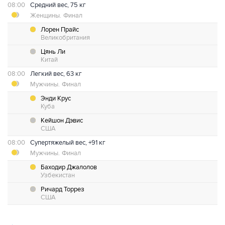
08:00
Средний вес, 75 кг
Женщины.
Финал
Лорен Прайс
Великобритания
Цянь Ли
Китай
08:00
Легкий вес, 63 кг
Мужчины.
Финал
Энди Крус
Куба
Кейшон Дэвис
США
08:00
Супертяжелый вес, +91 кг
Мужчины.
Финал
Баходир Джалолов
Узбекистан
Ричард Торрез
США