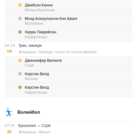
Джейсон Кенни
Великобритания
Мохд Азизулхасни бин Аванг
Малайзия
Харри Лаврейсен
Нидерланды
06:25
Трек, омниум
Женщины.
Омниум, гонка по очкам (финал)
Дженнифер Валенте
США
Кирстен Вилд
Япония
Кирстен Вилд
Нидерланды
Волейбол
07:30
Бразилия
— США
Женщины.
Финал