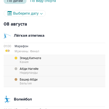
По датам
По виду спорта
Выберите дату
08 августа
Лёгкая атлетика
01:00
Марафон
Мужчины.
Финал
Элиуд Кипчоге
Кения
Абди Нагейе
Нидерланды
Башир Абди
Бельгия
Волейбол