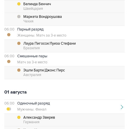
Белинда Бенчич
Швейцария
Маркета Вондроушова
Чехия
06:00
Парный разряд
Женщины.
Матч за 3-е место
Лаура Пигосси/Луиза Стефани
Бразилия
06:00
Смешанные пары
Матч за 3-е место
Эшли Барти/Джонс Пирс
Австралия
01 августа
06:00
Одиночный разряд
Мужчины.
Финал
Александр Зверев
Германия