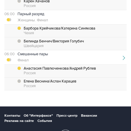
Карен Хачанов
Россия
06:00
Парный разряд
Женщины.
Финал
Барбора Крейчикова/Катерина Синякова
Чехия
Белинда Бенчич/Виктория Голубич
Швейцария
06:00
Смешанные пары
Финал
Анастасия Павлюченкова/Андрей Рублев
Россия
Елена Веснина/Аслан Карацев
Россия
Контакты
Об "Интерфаксе"
Пресс-центр
Вакансии
Реклама на сайте
События