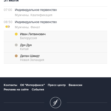
31 июля
07:00
Индивидуальное первенство
Мужчины.
Квалификация
08:50
Индивидуальное первенство
Мужчины.
Финал
Иван Литвинович
Белоруссия
Дун Дун
Китай
Дилан Шмидт
Новая Зеландия
Контакты
Об "Интерфаксе"
Пресс-центр
Вакансии
Реклама на сайте
События