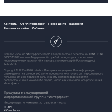
Контакты
Об "Интерфаксе"
Пресс-центр
Вакансии
Реклама на сайте
События
Сетевое издание "Интерфакс-Спорт". Свидетельство о регистрации СМИ ЭЛ №
ФС77-73907 выдано Федеральной службой по надзору в сфере связи,
информационных технологий и массовых коммуникаций (Роскомнадзор)
12.10.2018.
Copyright © 1991—2026 Interfax. Все права защищены. Вся информация,
размещенная на данном веб-сайте, предназначена только для персонального
пользования и не подлежит дальнейшему воспроизведению и/или
распространению в какой-либо форме, иначе как с письменного разрешения
Интерфакса.
Продукты международной
информационной группы "Интерфакс"
Информация о компаниях, товарах и людях
СПАРК
X-Compliance