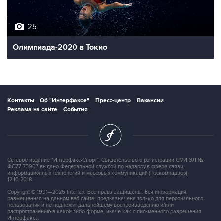
25
Олимпиада-2020 в Токио
Контакты
Об "Интерфаксе"
Пресс-центр
Вакансии
Реклама на сайте
События
Сетевое издание "Интерфакс-Спорт". Свидетельство о регистрации СМИ ЭЛ №
ФС77-73907 выдано Федеральной службой по надзору в сфере связи,
информационных технологий и массовых коммуникаций (Роскомнадзор)
12.10.2018.
Copyright © 1991—2026 Interfax. Все права защищены. Вся информация,
размещенная на данном веб-сайте, предназначена только для персонального
пользования и не подлежит дальнейшему воспроизведению и/или
распространению в какой-либо форме, иначе как с письменного разрешения
Интерфакса.