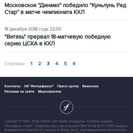
Московское "Динамо" победило "Куньлунь Ред
Стар" в матче чемпионата КХЛ
18 декабря 2018 года 22:00
"Витязь" прервал 18-матчевую победную
серию ЦСКА в КХЛ
Страницы
1
2
3
4
5
6
Контакты
Об "Интерфаксе"
Пресс-центр
Вакансии
Реклама на сайте
Мероприятия
Copyright © 1991—2026 Interfax. Все права защищены. Сетевое издание
"Интерфакс-Спорт". Свидетельство о регистрации СМИ ЭЛ № ФС77-73907 выдано
Федеральной службой по надзору в сфере связи, информационных технологий и