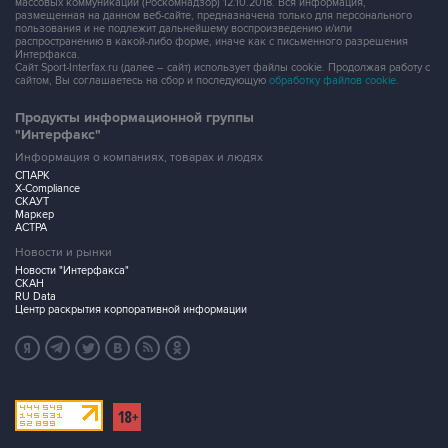
массовых коммуникаций (Роскомнадзор) 12.10.2018. Вся информация,
размещенная на данном веб-сайте, предназначена только для персонального
пользования и не подлежит дальнейшему воспроизведению и/или
распространению в какой-либо форме, иначе как с письменного разрешения
Интерфакса.
Сайт Sport-Interfax.ru (далее – сайт) использует файлы cookie. Продолжая работу с
сайтом, Вы соглашаетесь на сбор и последующую
обработку файлов cookie
.
Продукты информационной группы
"Интерфакс"
Информация о компаниях, товарах и людях
СПАРК
X-Compliance
СКАУТ
Маркер
АСТРА
Новости и рынки
Новости "Интерфакса"
СКАН
RU Data
Центр раскрытия корпоративной информации