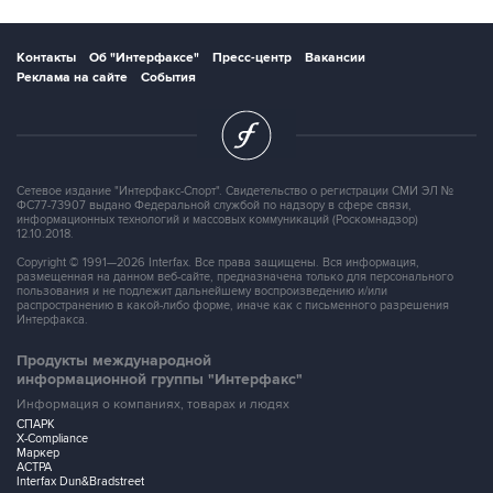
Контакты
Об "Интерфаксе"
Пресс-центр
Вакансии
Реклама на сайте
События
Сетевое издание "Интерфакс-Спорт". Свидетельство о регистрации СМИ ЭЛ №
ФС77-73907 выдано Федеральной службой по надзору в сфере связи,
информационных технологий и массовых коммуникаций (Роскомнадзор)
12.10.2018.
Copyright © 1991—2026 Interfax. Все права защищены. Вся информация,
размещенная на данном веб-сайте, предназначена только для персонального
пользования и не подлежит дальнейшему воспроизведению и/или
распространению в какой-либо форме, иначе как с письменного разрешения
Интерфакса.
Продукты международной
информационной группы "Интерфакс"
Информация о компаниях, товарах и людях
СПАРК
X-Compliance
Маркер
АСТРА
Interfax Dun&Bradstreet