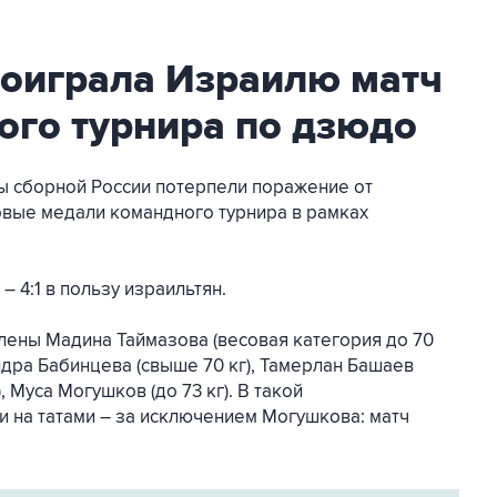
роиграла Израилю матч
ого турнира по дзюдо
ты сборной России потерпели поражение от
овые медали командного турнира в рамках
– 4:1 в пользу израильтян.
лены Мадина Таймазова (весовая категория до 70
андра Бабинцева (свыше 70 кг), Тамерлан Башаев
, Муса Могушков (до 73 кг). В такой
 на татами – за исключением Могушкова: матч